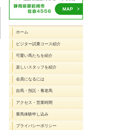
は
パ
充実
乗
資料
English
お
PALOMINO
ホーム
じ
ロ
した
馬
請
ページ
知
NEWS
め
ミ
施
の
求・
へ
ら
ビジター試乗コース紹介
て
ノ
設・
楽
お問
せ
の
が
環境
し
合せ
一
可愛い馬たちを紹介
方
選
み
覧
へ
ば
方
れ
楽しいスタッフを紹介
る
理
会員になるには
由
自馬・預託・養老馬
アクセス・営業時間
乗馬体験申し込み
プライバシーポリシー