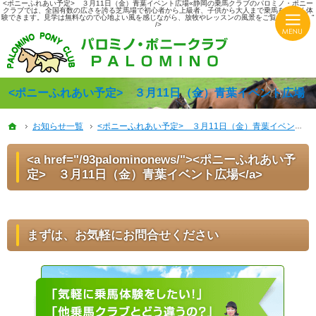
<ポニーふれあい予定> ３月11日（金）青葉イベント広場«静岡の乗馬クラブのパロミノ・ポニー
クラブでは、全国有数の広さを誇る芝馬場で初心者から上級者、子供から大人まで乗馬を楽しく体
験できます。見学は無料なので心地よい風を感じながら、放牧やレッスンの風景をご覧ください。"
/>
HASパロミノ・ポニークラブでは初心者から上級者、子供から大人まで楽しく体験できる乗馬クラ
静岡の乗馬クラブならHASパロミノ・ポニークラブでリフレッシュ！
<ポニーふれあい予定> ３月11日（金）青葉イベント広場
ホーム
ホーム
お知らせ一覧
お知らせ一覧
<ポニーふれあい予定> ３月11日（金）青葉イベント広場
<ポニーふれあい予定> ３月11日（金）青葉イベント広場
<a href="/93palominonews/"><ポニーふれあい予
定> ３月11日（金）青葉イベント広場</a>
まずは、お気軽にお問合せください