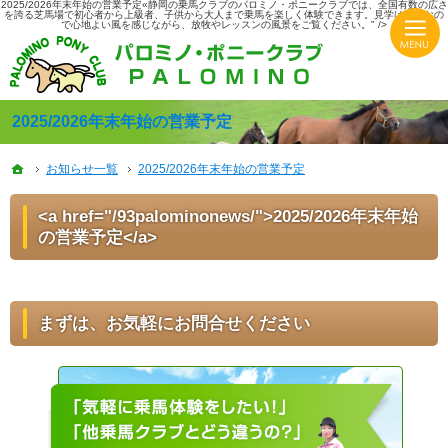
2025/2026年末年始の営業予定«静岡の乗馬クラブのパロミノ・ポニークラブでは、全国有数の広さ
を誇る芝馬場で初心者から上級者、子供から大人まで乗馬を楽しく体験できます。見学は無料なの
で心地よい風を感じながら、放牧やレッスンの風景をご覧ください。" />
HASパロミノ・ポニークラブでは初心者から上級者、子供から大人まで楽しく体験できる乗馬クラ
静岡の乗馬クラブならHASパロミノ・ポニークラブでリフレッシュ！
2025/2026年末年始の営業予定
ホーム
ホーム
お知らせ一覧
お知らせ一覧
2025/2026年末年始の営業予定
2025/2026年末年始の営業予定
<a href="/93palominonews/">2025/2026年末年始
の営業予定</a>
まずは、お気軽にお問合せください