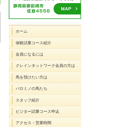
は
パ
充実
乗
資料
English
お
PALOMINO
ホーム
じ
ロ
した
馬
請
ページ
知
NEWS
め
ミ
施
の
求・
へ
ら
体験試乗コース紹介
て
ノ
設・
楽
お問
せ
の
が
環境
し
合せ
一
会員になるには
方
選
み
覧
へ
ば
方
れ
クレインネットワーク会員の方は
る
理
馬を預けたい方は
由
パロミノの馬たち
スタッフ紹介
ビジター試乗コース申込
アクセス・営業時間