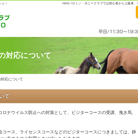
シュ！
HASパロミノ・ポニークラブでは初心者から上級者
の対応について
の対応について
の対応について
いて
コロナウイルス防止への対策として、ビジターコースの受講、曳き馬、
会コース、ライセンスコースなどのビジターコースにつきましては、静