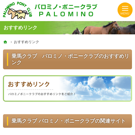
HASパロミノ・ポニークラブでは初心者から上級者、子供から大人まで楽しく体験できる乗馬クラ
静岡の乗馬クラブならHASパロミノ・ポニークラブでリフレッシュ！
おすすめリンク
ホーム
ホーム
おすすめリンク
おすすめリンク
乗馬クラブ パロミノ・ポニークラブのおすすめリ
ンク
乗馬クラブ パロミノ・ポニークラブの関連サイト