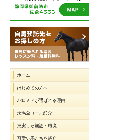
乗
資料
ホーム
馬
請
体
求・
はじめての方へ
験
お問
申
合せ
パロミノが選ばれる理由
し
込
み
乗馬全コース紹介
充実した施設・環境
可愛い馬たちを紹介