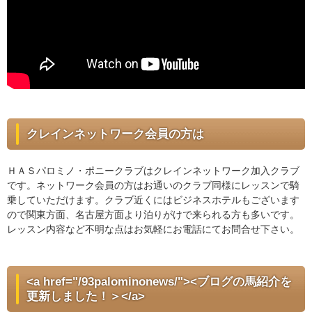
クレインネットワーク会員の方は
ＨＡＳパロミノ・ポニークラブはクレインネットワーク加入クラブ
です。ネットワーク会員の方はお通いのクラブ同様にレッスンで騎
乗していただけます。クラブ近くにはビジネスホテルもございます
ので関東方面、名古屋方面より泊りがけで来られる方も多いです。
レッスン内容など不明な点はお気軽にお電話にてお問合せ下さい。
<a href="/93palominonews/"><ブログの馬紹介を
更新しました！＞</a>