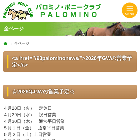
HASパロミノ・ポニークラブでは初心者から上級者、子供から大人まで楽しく体験できる乗馬クラ
静岡の乗馬クラブならHASパロミノ・ポニークラブでリフレッシュ！
全ページ
ホーム
ホーム
全ページ
全ページ
<a href="/93palominonews/">2026年GWの営業予
定</a>
☆2026年GWの営業予定☆
４月28日（火） 定休日
４月29日（水） 祝日営業
４月30日（木） 通常平日営業
５月１日（金） 通常平日営業
５月２日（土）土日営業