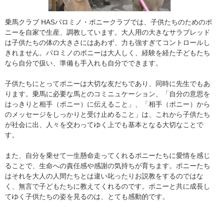
乗馬クラブ HASパロミノ・ポニークラブでは、子供たちのためのポ
ニーを自家で生産、調教しています。大人用の大きなサラブレッド
は子供たちの体の大きさにはあわず、力も強すぎてコントロールし
きれません。パロミノのポニーは大人しく、経験を経た子どもたち
なら自分で扱い、準備も手入れも自分でできます。
子供たちにとってポニーは大切な友だちであり、同時に先生でもあ
ります。乗馬に必要な馬とのコミニュケーション、「自分の意思を
はっきりと相手（ポニー）に伝えること」、「相手（ポニー）から
のメッセージをしっかりと受け止めること」は、これから子供たち
が社会に出、人々を交わってゆく上でも基本となる大切なことで
す。
また、自分を乗せて一生懸命走ってくれるポニーたちに愛情を感じ
ることで、生命への責任感や感謝の気持ちが育ちます。ポニーたち
はそれを大人の人間たちとは違い叱ったりお説教をするのではな
く、無言で子どもたちに教えてくれるのです。ポニーと共に成長し
てゆく子供たちの姿を見るのは、とても感動的です。